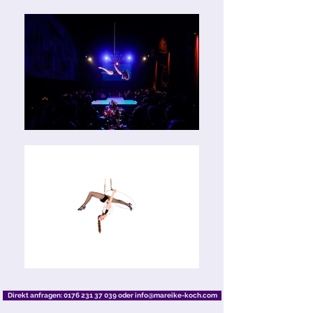
Direkt anfragen: 0176 231 37 039 oder info@mareike-koch.com