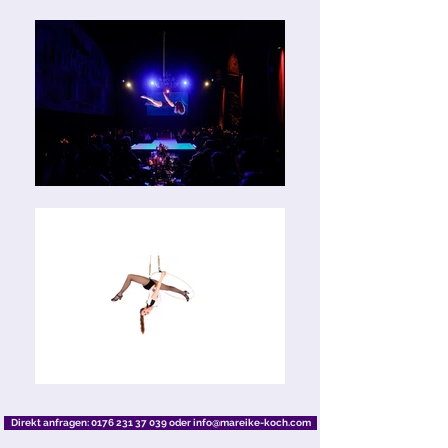
Direkt anfragen: 0176 231 37 039 oder info@mareike-koch.com