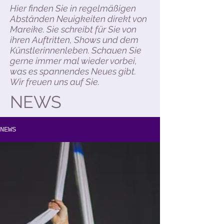
Hier finden Sie in regelmäßigen
Abständen Neuigkeiten direkt von
Mareike. Sie schreibt für Sie von
ihren Auftritten, Shows und dem
Künstlerinnenleben. Schauen Sie
gerne immer mal wieder vorbei,
was es spannendes Neues gibt.
Wir freuen uns auf Sie.
NEWS
NEWS