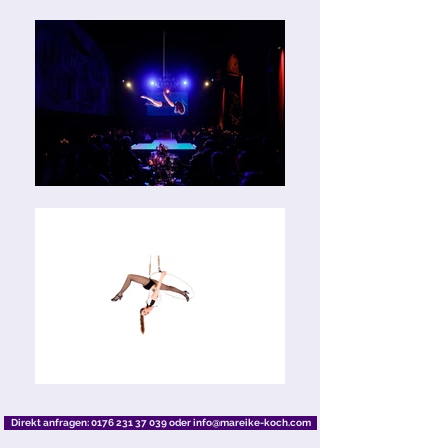
Direkt anfragen: 0176 231 37 039 oder info@mareike-koch.com