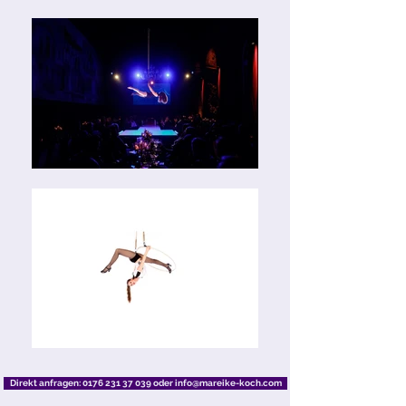
Direkt anfragen: 0176 231 37 039 oder info@mareike-koch.com